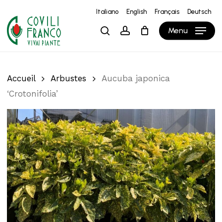
Skip
Italiano
English
Français
Deutsch
to
Close
Panier
Cart
Menu
search
account
main
content
Accueil
Arbustes
Aucuba japonica
‘Crotonifolia’