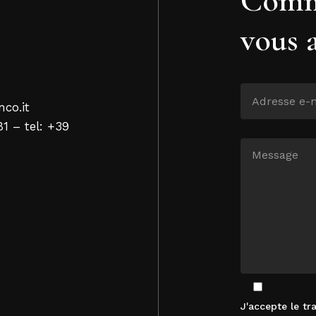
vous 
nco.it
81 – tel: +39
J'accepte le t