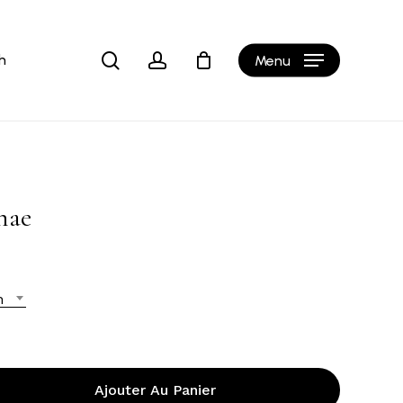
Close
Cart
search
account
h
Menu
anae
n
Ajouter Au Panier