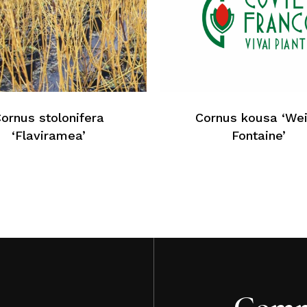
Au
ornus stolonifera
Cornus kousa ‘We
‘Flaviramea’
Fontaine’
Comm