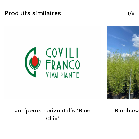
Produits similaires
1/8
Juniperus horizontalis ‘Blue
Bambusa 
Aucun produit dans le
Chip’
panier