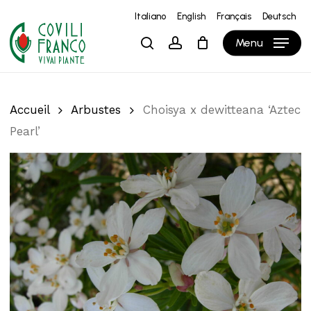
Skip
Italiano
English
Français
Deutsch
to
Close
Panier
Cart
Menu
search
account
main
content
Accueil
Arbustes
Choisya x dewitteana ‘Aztec
Pearl’