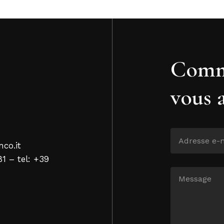
Comm
vous 
nco.it
81 – tel: +39