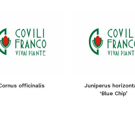
Au
Cornus officinalis
Juniperus horizonta
‘Blue Chip’