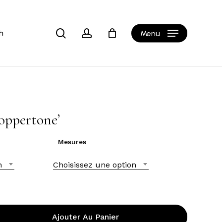
Close
Cart
search
account
h
Menu
oppertone’
Mesures
n
Choisissez une option
Ajouter Au Panier