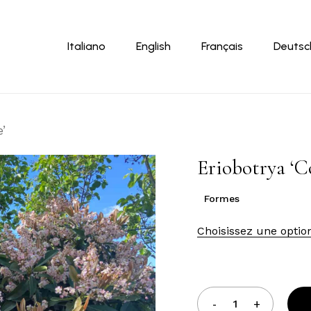
Panier
Italiano
English
Français
Deutsc
’
Eriobotrya ‘C
Formes
Choisissez une optio