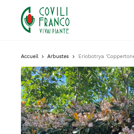
Skip
to
main
content
Accueil
Arbustes
Eriobotrya ‘Coppertone