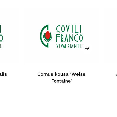
cun produit dans le panier
Retour À La Liste Web
lis
Cornus kousa ‘Weiss
Fontaine’