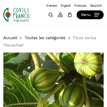
Skip
Italiano
English
Français
Deutsch
to
Close
Panier
Cart
Menu
search
account
main
content
Accueil
Toutes les catégories
Ficus carica
‘Panachee’