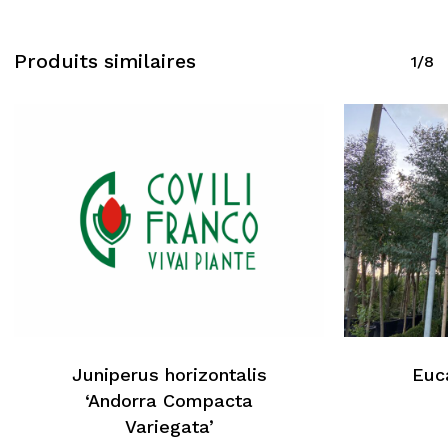
Produits similaires
1/8
Juniperus horizontalis
Euc
‘Andorra Compacta
Aucun produit dans le
Variegata’