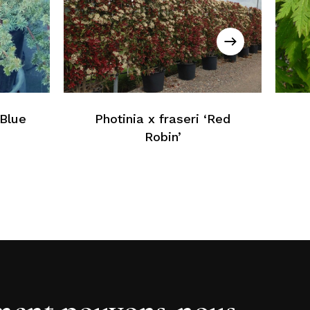
cun produit dans le panier
Retour À La Liste Web
‘Blue
Photinia x fraseri ‘Red
Robin’
ent pouvons-nous