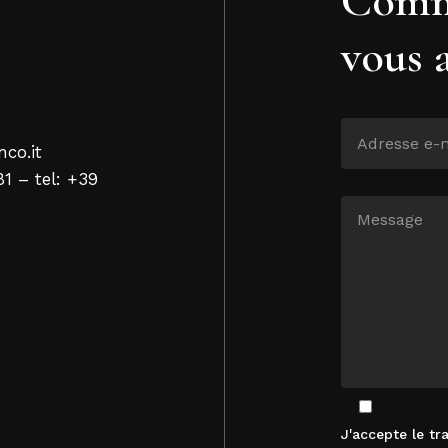
vous 
nco.it
81 – tel: +39
J'accepte le t