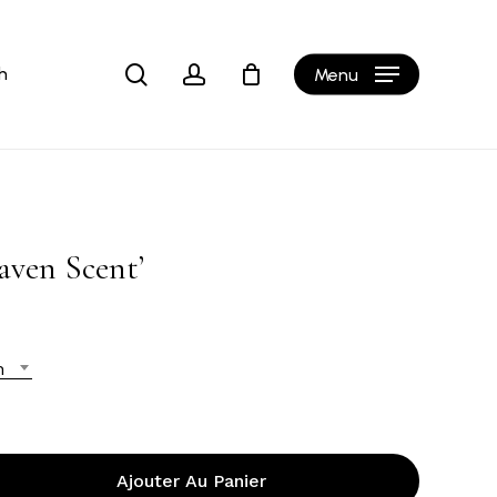
Close
Cart
search
account
h
Menu
aven Scent’
n
Ajouter Au Panier