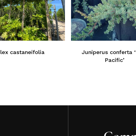
Au
Ilex castaneifolia
Juniperus conferta 
Pacific’
Comm