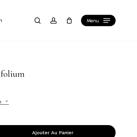
Close
Cart
search
account
h
Menu
folium
n
Ajouter Au Panier