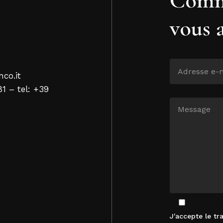
vous 
nco.it
81 – tel: +39
J'accepte le t