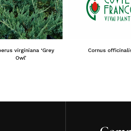
Au
perus virginiana ‘Grey
Cornus officinali
Owl’
Comm