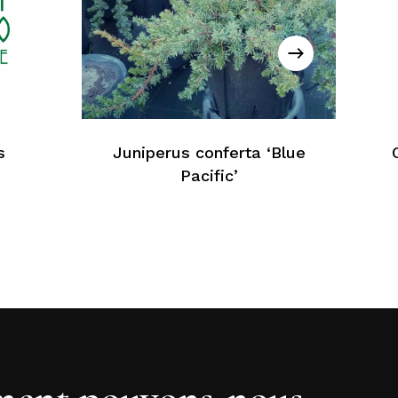
cun produit dans le panier
Retour À La Liste Web
s
Juniperus conferta ‘Blue
Pacific’
ent pouvons-nous