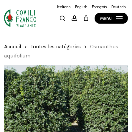
Skip
Italiano
English
Français
Deutsch
to
Close
Panier
Cart
Menu
search
account
main
content
Accueil
Toutes les catégories
Osmanthus
aquifolium