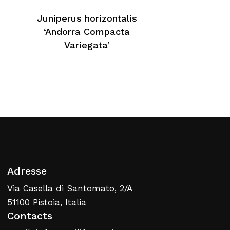
Aucun produit dans le
Juniperus horizontalis
panier
‘Andorra Compacta
Variegata’
Retour À La Liste
Web
Adresse
Via Casella di Santomato, 2/A
51100 Pistoia, Italia
Contacts