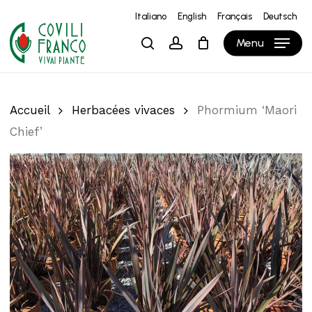
Skip
Italiano
English
Français
Deutsch
to
Close
Panier
Cart
Menu
search
account
main
content
Accueil
Herbacées vivaces
Phormium ‘Maori
Chief’