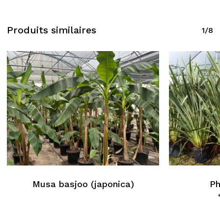
Produits similaires
1/8
Musa basjoo (japonica)
Ph
Aucun produit dans le
panier