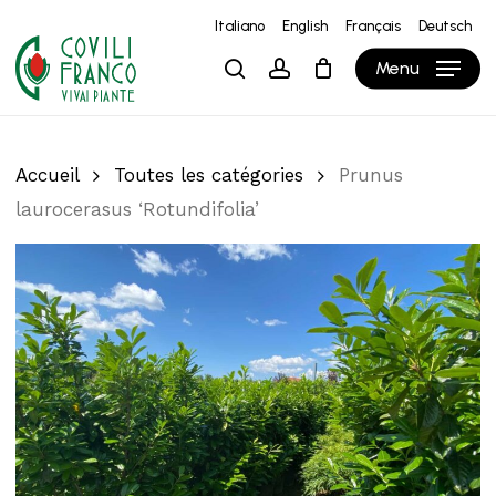
Skip
Italiano
English
Français
Deutsch
to
Close
Panier
Cart
Menu
search
account
main
content
Accueil
Toutes les catégories
Prunus
laurocerasus ‘Rotundifolia’