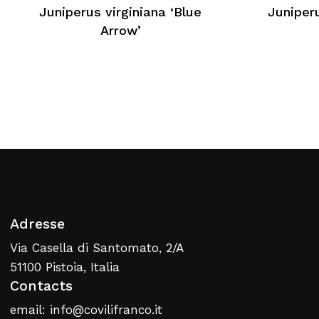
Aucun produit dans le
Juniperus virginiana ‘Blue
Juniperu
panier
Arrow’
Retour À La Liste
Web
Adresse
Via Casella di Santomato, 2/A
51100 Pistoia, Italia
Contacts
email: info@covilifranco.it