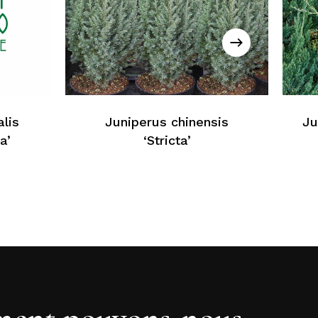
cun produit dans le panier
Retour À La Liste Web
lis
Juniperus chinensis
Ju
a’
‘Stricta’
ent pouvons-nous