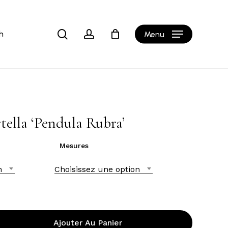
Close
Cart
search
account
h
Menu
tella ‘Pendula Rubra’
Mesures
n
Choisissez une option
Ajouter Au Panier