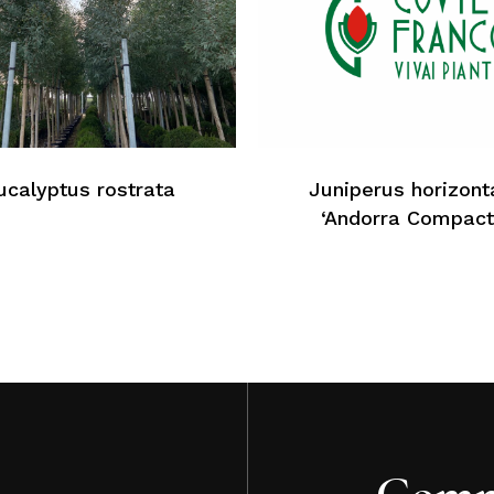
Au
ucalyptus rostrata
Juniperus horizonta
‘Andorra Compact
Comm