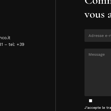
vous 
nco.it
81 – tel: +39
J'accepte le t