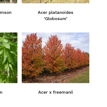
Retour À La Liste Web
rimson
Acer platanoides
‘Globosum’
um
Acer x freemanii