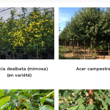
cia dealbata (mimosa)
Acer campestr
(en variété)