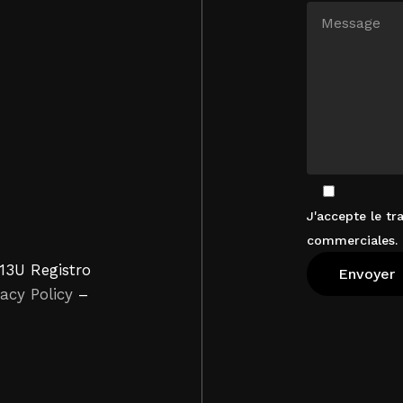
J'accepte le t
commerciales. 
13U Registro
vacy Policy
–
Voir