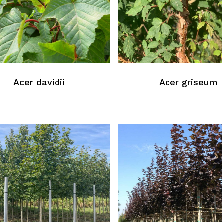
Acer davidii
Acer griseum
Au