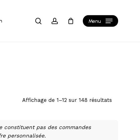
Close
Cart
search
account
h
Menu
Affichage de 1–12 sur 148 résultats
e constituent pas des commandes
fre personnalisée.