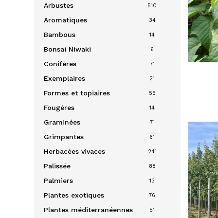
Arbustes
510
Aromatiques
34
Bambous
14
Bonsai
Niwaki
6
Conifères
71
Exemplaires
21
Formes et topiaires
55
Fougères
14
Graminées
71
Grimpantes
61
Herbacées vivaces
241
Palissée
88
Palmiers
13
Plantes exotiques
76
Plantes méditerranéennes
51