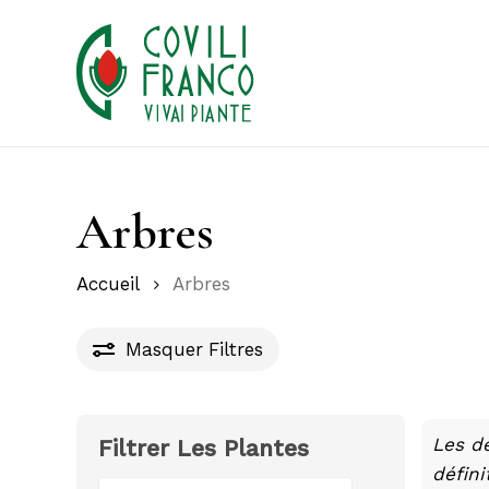
Skip
to
main
content
Arbres
Accueil
Arbres
Masquer
Filtres
Les d
Filtrer Les Plantes
défini