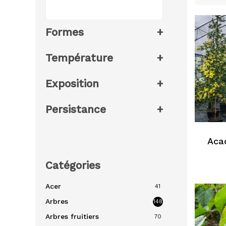
Formes
+
Température
+
Exposition
+
Persistance
+
Aca
Catégories
Acer
41
Arbres
148
Arbres fruitiers
70