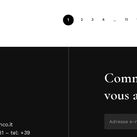
1
…
2
3
4
11
Comm
vous 
nco.it
81 – tel: +39