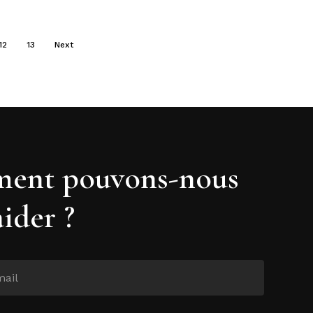
12
13
Next
ent pouvons-nous
aider ?