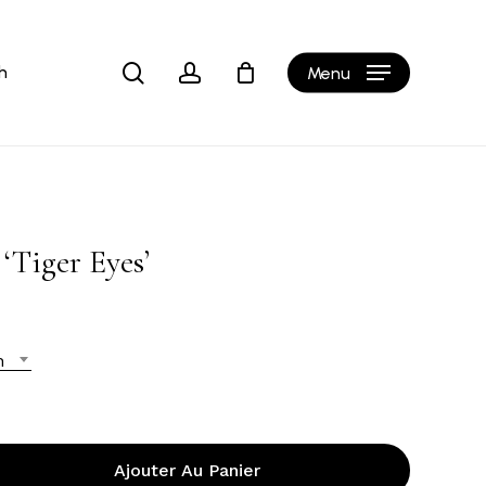
Close
Cart
search
account
h
Menu
‘Tiger Eyes’
n
Ajouter Au Panier