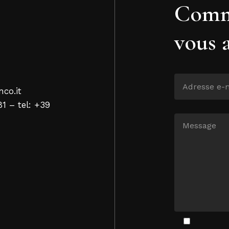
Comm
vous 
nco.it
81 – tel: +39