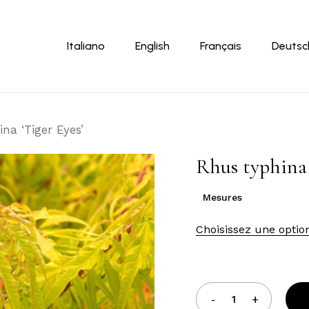
Panier
Italiano
English
Français
Deutsc
na ‘Tiger Eyes’
Rhus typhina 
Mesures
Choisissez une optio