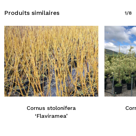
Produits similaires
1/8
Cornus stolonifera
Cor
Aucun produit dans le
‘Flaviramea’
panier