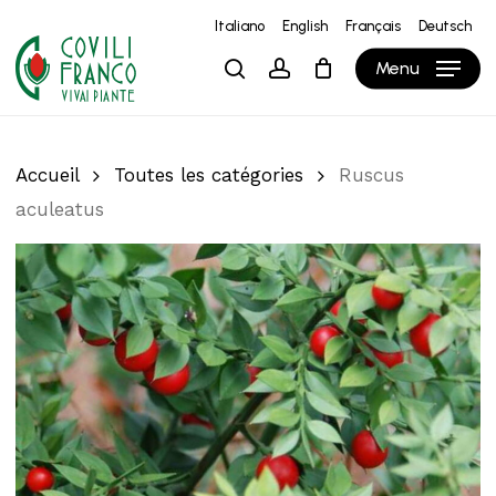
Skip
Italiano
English
Français
Deutsch
to
Close
Panier
Cart
Menu
search
account
main
content
Accueil
Toutes les catégories
Ruscus
aculeatus