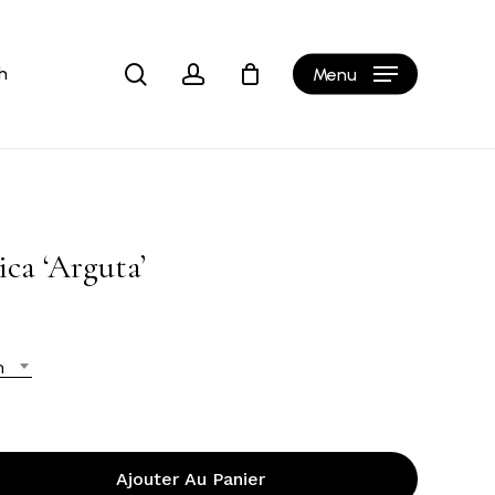
Close
Cart
search
account
h
Menu
ica ‘Arguta’
n
Ajouter Au Panier