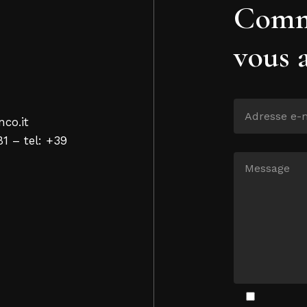
Comm
vous 
nco.it
81 – tel: +39