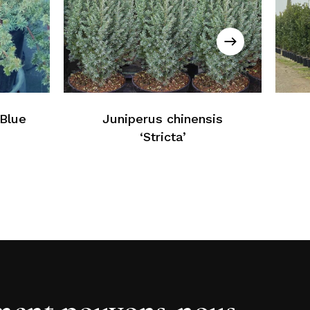
cun produit dans le panier
Retour À La Liste Web
‘Blue
Juniperus chinensis
‘Stricta’
ent pouvons-nous