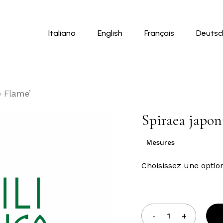
Panier
Italiano
English
Français
Deutsc
e Flame’
Spiraea japoni
Mesures
Choisissez une optio