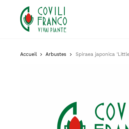
Skip
to
main
content
Accueil
Arbustes
Spiraea japonica ‘Littl