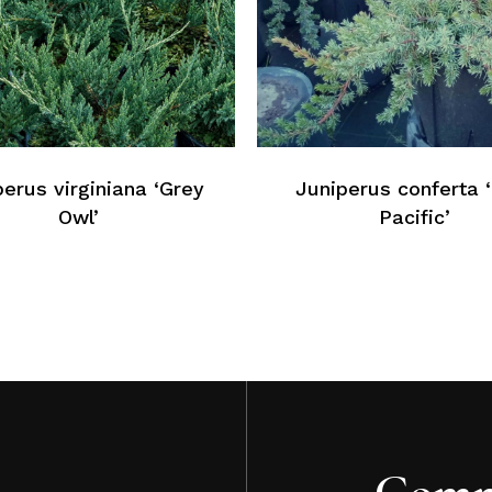
Au
perus virginiana ‘Grey
Juniperus conferta 
Owl’
Pacific’
Comm