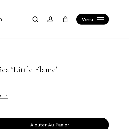
Close
Cart
search
account
h
Menu
ca ‘Little Flame’
n
Ajouter Au Panier