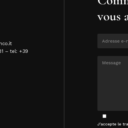
vous 
nco.it
81 – tel: +39
J'accepte le t