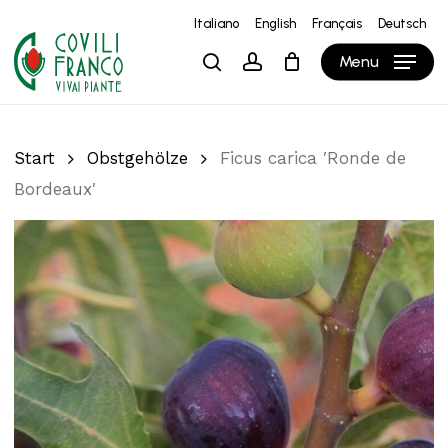
Skip
Italiano
English
Français
Deutsch
to
Close
Warenkorb
Cart
Menu
search
account
main
content
Start
Obstgehölze
Ficus carica ′Ronde de
Bordeaux′