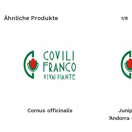
Ähnliche Produkte
1/8
Cornus officinalis
Junip
′Andorra
Kein Produkt im Warenkorb