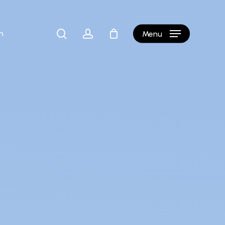
Close
b
Cart
search
account
h
Menu