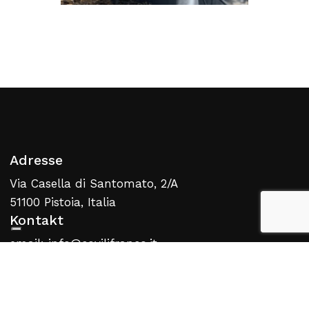
Adresse
Via Casella di Santomato, 2/A
51100 Pistoia, Italia
Warenkorb Anzeigen
Kasse
Kontakt
email: info@covilifranco.it
tel: +39 (0)573.479.981 – tel: +39
(0)573.478.014