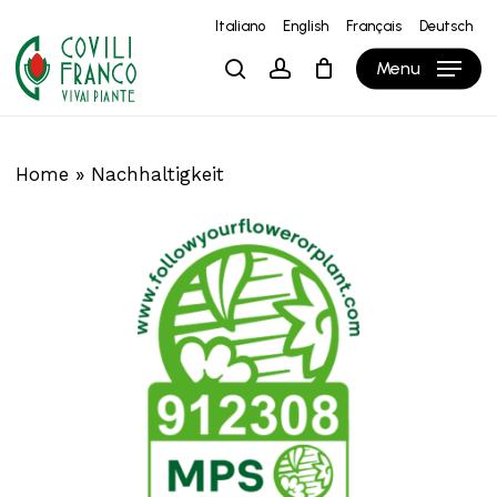
Skip
Italiano
English
Français
Deutsch
to
Close
Warenkorb
Cart
Menu
search
account
main
content
Home
»
Nachhaltigkeit