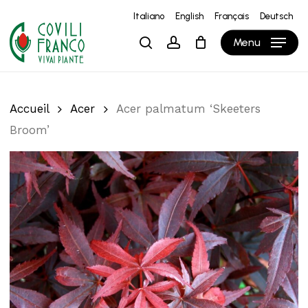
Skip
Italiano
English
Français
Deutsch
to
Close
Panier
Cart
Menu
search
account
main
content
Accueil
Acer
Acer palmatum ‘Skeeters
Broom’