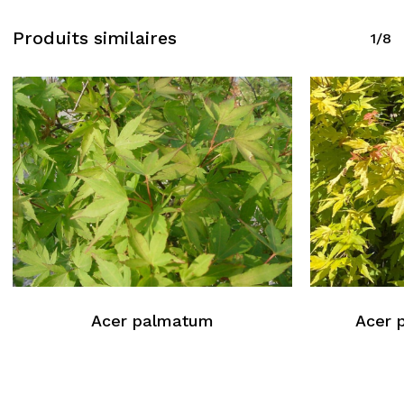
Produits similaires
1/8
Acer palmatum
Acer 
Aucun produit dans le
panier