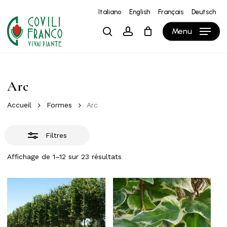
Skip
Italiano
English
Français
Deutsch
to
Close
Close
Panier
Cart
Menu
search
account
main
Filters
content
Arc
Accueil
Formes
Arc
Filtres
Affichage de 1–12 sur 23 résultats