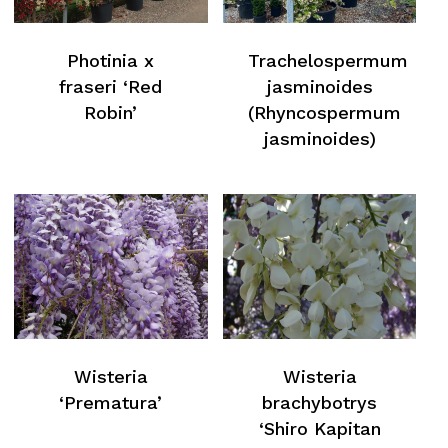
Photinia x
Trachelospermum
fraseri ‘Red
jasminoides
Robin’
(Rhyncospermum
jasminoides)
Aucun produit dans le
Wisteria
Wisteria
‘Prematura’
brachybotrys
panier
‘Shiro Kapitan