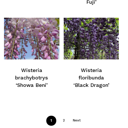
Fuji’
Retour À La Liste
Web
Wisteria
Wisteria
brachybotrys
floribunda
‘Showa Beni’
‘Black Dragon’
1
2
Next