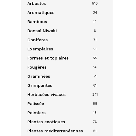
Arbustes
510
Aromatiques
34
Bambous
14
Bonsai
Niwaki
6
Conifères
71
Exemplaires
21
Formes et topiaires
55
Fougères
14
Graminées
71
Grimpantes
61
Herbacées vivaces
241
Palissée
88
Palmiers
13
Plantes exotiques
76
Plantes méditerranéennes
51