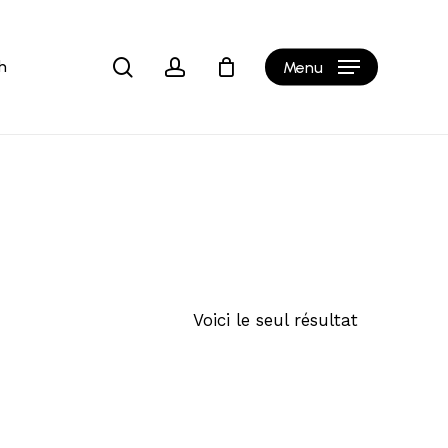
Close
Cart
search
account
h
Menu
Voici le seul résultat