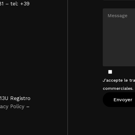
81 – tel: +39
J'accepte le t
commerciales. 
13U Registro
vacy Policy
–
Voir