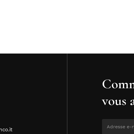
Comm
vous 
nco.it