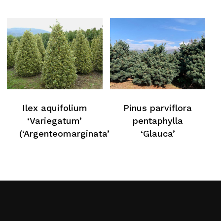
Ilex aquifolium
Pinus parviflora
‘Variegatum’
pentaphylla
(‘Argenteomarginata’)
‘Glauca’
Aucun produit dans le
panier
Retour À La Liste
Web