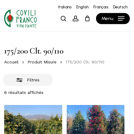
Skip
Italiano
English
Français
Deutsch
to
Close
Close
Panier
Cart
Menu
search
account
main
Filters
content
175/200 Clt. 90/110
Accueil
Produit Misure
175/200 Clt. 90/110
Filtres
6 résultats affichés