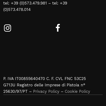
Aucun produit dans le
tel: +39 (0)573.479.981 – tel: +39
panier
(0)573.478.014
Retour À La Liste
Web
P. IVA IT00855640470 C. F. CVL FNC 53C25
G713U Registro delle Imprese di Pistoia n°
25630/97/PT –
Privacy Policy
–
Cookie Policy