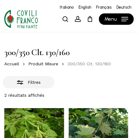
Skip
Italiano
English
Français
Deutsch
to
Close
Close
Panier
Cart
Menu
search
account
main
Filters
content
300/350 Clt. 130/160
Accueil
Produit Misure
300/350 Clt. 130/160
Filtres
2 résultats affichés