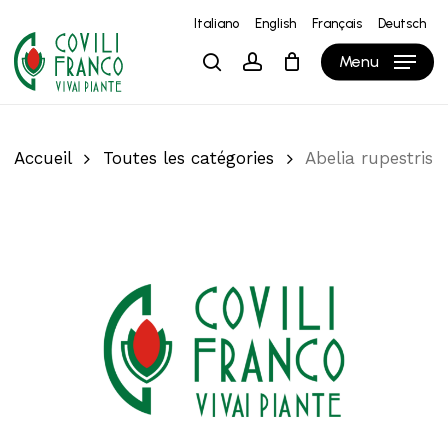
Skip
Italiano
English
Français
Deutsch
to
Close
Panier
Cart
Menu
search
account
main
content
Accueil
Toutes les catégories
Abelia rupestris