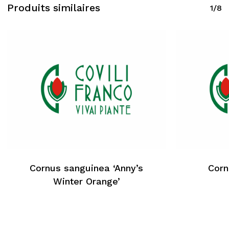
Produits similaires
1/8
Cornus sanguinea ‘Anny’s
Corn
Winter Orange’
Aucun produit dans le
panier