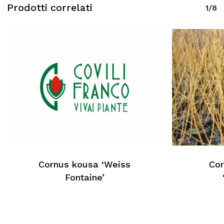
Prodotti correlati
1/8
Cornus kousa ‘Weiss
Cor
Fontaine’
Nessun prodotto nel carrello