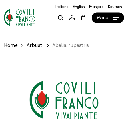
Skip
Italiano
English
Français
Deutsch
to
Close
Carrello
Cart
Menu
search
account
main
content
Home
Arbusti
Abelia rupestris