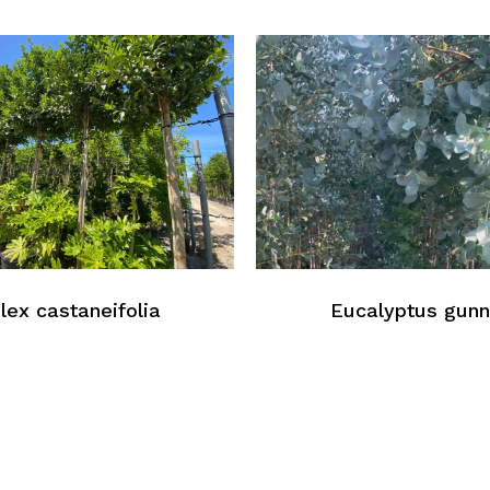
Au
Ilex castaneifolia
Eucalyptus gunn