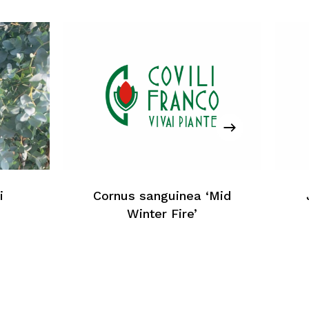
cun produit dans le panier
Retour À La Liste Web
i
Cornus sanguinea ‘Mid
Winter Fire’