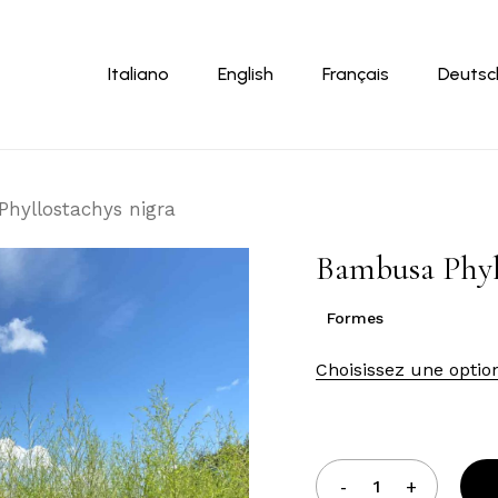
Panier
Italiano
English
Français
Deutsc
hyllostachys nigra
Bambusa Phyl
Formes
Choisissez une optio