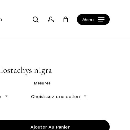
Close
Cart
search
account
h
Menu
lostachys nigra
Mesures
n
Choisissez une option
Ajouter Au Panier