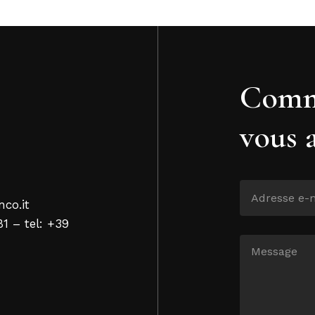
Comm
vous 
nco.it
81 – tel: +39