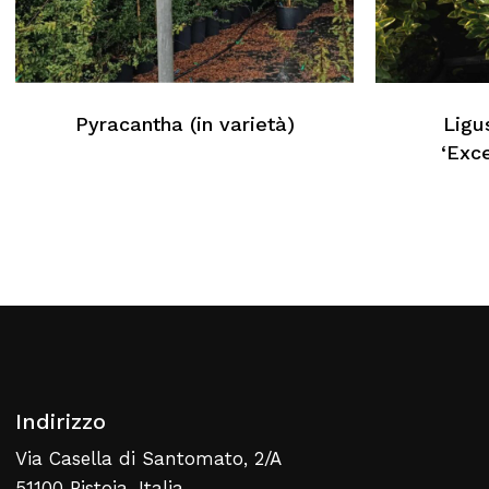
Nessun prodotto nel carrello
Pyracantha (in varietà)
Ligu
Torna Alla Lista Web
‘Exc
Indirizzo
Via Casella di Santomato, 2/A
51100 Pistoia, Italia