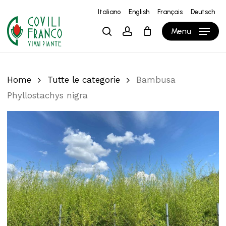
Skip
Italiano
English
Français
Deutsch
to
Close
Carrello
Cart
Menu
search
account
main
content
Home
Tutte le categorie
Bambusa
Phyllostachys nigra