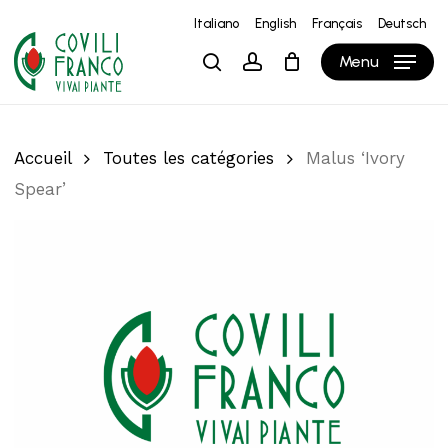
Skip
Italiano
English
Français
Deutsch
to
Close
Panier
Cart
Menu
search
account
main
content
Accueil
Toutes les catégories
Malus ‘Ivory
Spear’