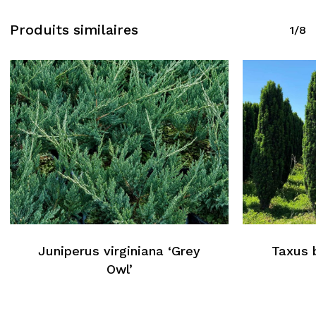
Produits similaires
1/8
Juniperus virginiana ‘Grey
Taxus 
Aucun produit dans le
Owl’
panier