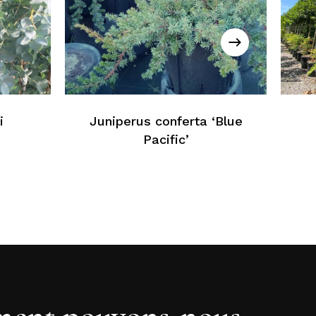
cun produit dans le panier
Retour À La Liste Web
i
Juniperus conferta ‘Blue
Pacific’
ent pouvons-nous