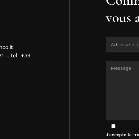
vous 
nco.it
81 – tel: +39
J'accepte le t