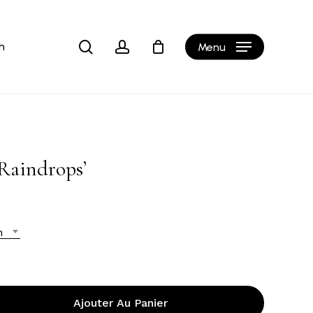
Close
Cart
search
account
h
Menu
Raindrops’
n
Ajouter Au Panier