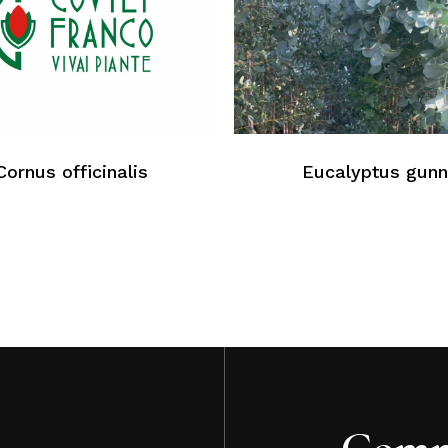
Au
Cornus officinalis
Eucalyptus gunn
Comm