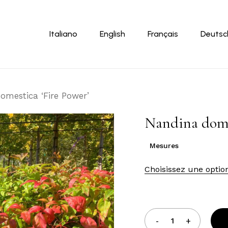
Panier
Italiano
English
Français
Deutsc
omestica ‘Fire Power’
Nandina domes
Mesures
Choisissez une optio