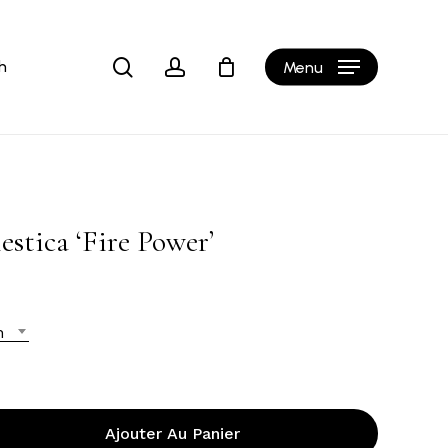
Close
Cart
search
account
h
Menu
tica ‘Fire Power’
n
Ajouter Au Panier