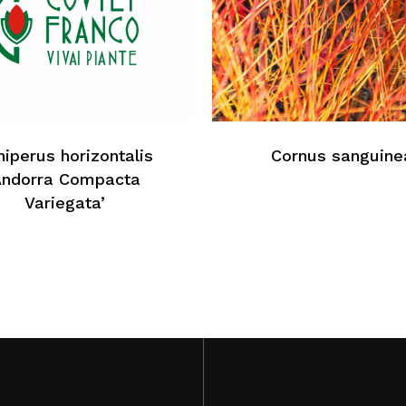
Au
niperus horizontalis
Cornus sanguine
Andorra Compacta
Variegata’