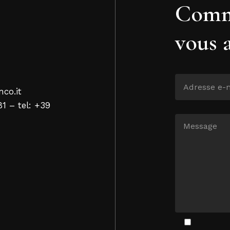
Comm
vous 
nco.it
81 – tel: +39