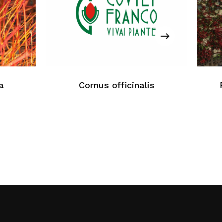
cun produit dans le panier
Retour À La Liste Web
a
Cornus officinalis