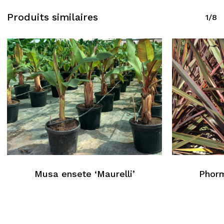
Produits similaires
1/8
Musa ensete ‘Maurelli’
Phor
Aucun produit dans le
panier