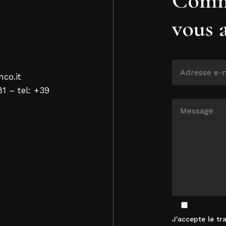
vous 
nco.it
81 – tel: +39
J'accepte le t