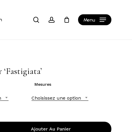
Close
Cart
search
account
h
Menu
 ‘Fastigiata’
Mesures
n
Choisissez une option
Ajouter Au Panier