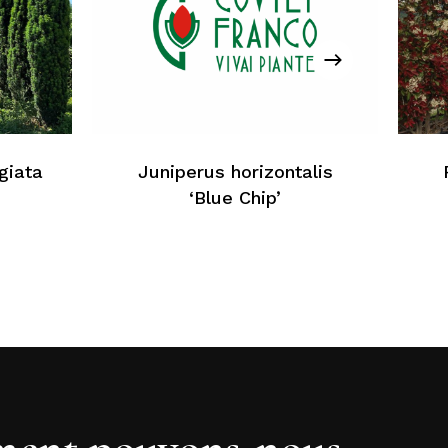
cun produit dans le panier
Retour À La Liste Web
giata
Juniperus horizontalis
‘Blue Chip’
ent pouvons-nous