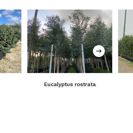
cun produit dans le panier
Retour À La Liste Web
Eucalyptus rostrata