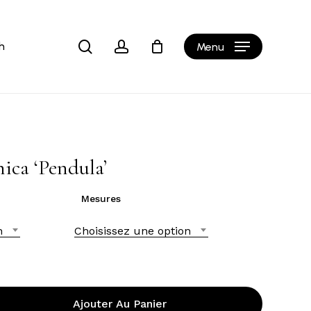
Close
Cart
search
account
h
Menu
ica ‘Pendula’
Mesures
n
Choisissez une option
Ajouter Au Panier