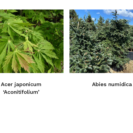
Au
Acer japonicum
Abies numidica
‘Aconitifolium’