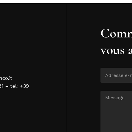
Comm
vous 
nco.it
81 – tel: +39