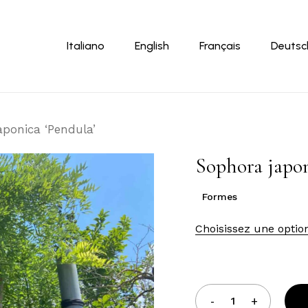
Panier
Italiano
English
Français
Deutsc
aponica ‘Pendula’
Sophora japon
Formes
Choisissez une optio