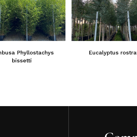
Au
busa Phyllostachys
Eucalyptus rostra
bissetti
Comm