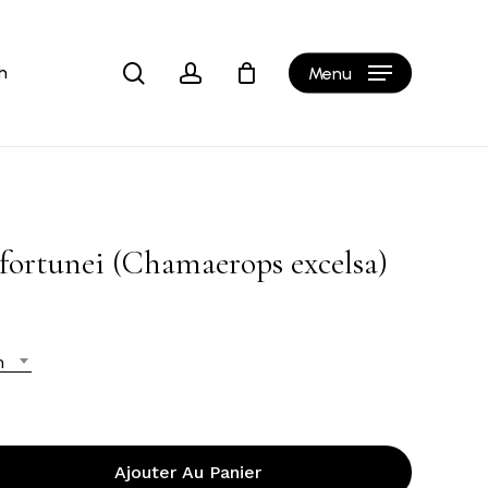
Close
Cart
search
account
h
Menu
fortunei (Chamaerops excelsa)
n
Ajouter Au Panier