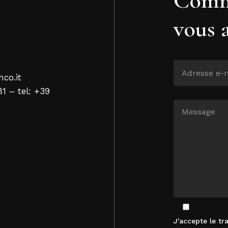
vous 
nco.it
81 – tel: +39
J'accepte le t