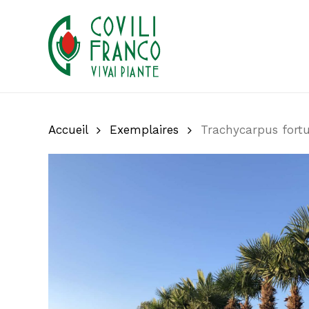
Skip
to
main
content
Accueil
Exemplaires
Trachycarpus fort