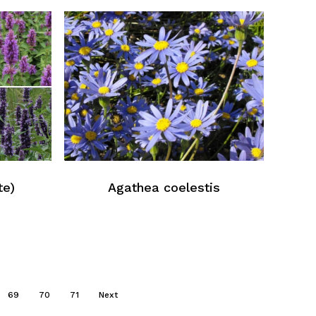
te)
Agathea coelestis
69
70
71
Next