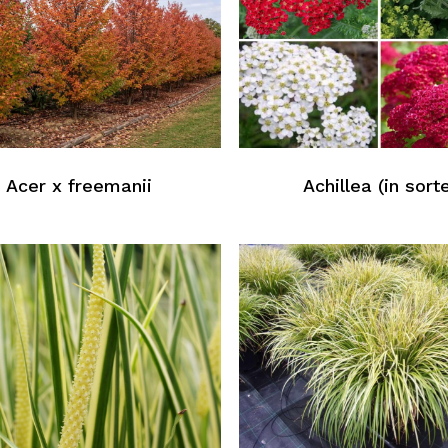
Acer x freemanii
Achillea (in sort