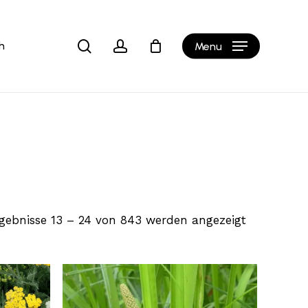
Close
b
Cart
search
account
h
Menu
gebnisse 13 – 24 von 843 werden angezeigt