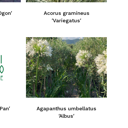
Ogon′
Acorus gramineus
′Variegatus′
ein Produkt im Warenkorb
Pan′
Agapanthus umbellatus
′Albus′
Zurück Zur Webliste