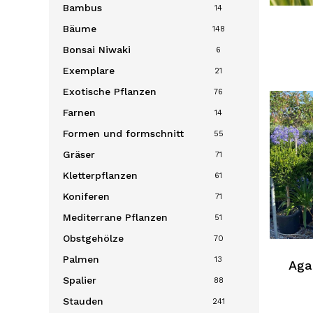
Bambus
14
Bäume
148
Bonsai
Niwaki
6
Exemplare
21
Exotische Pflanzen
76
Farnen
14
Formen und formschnitt
55
Gräser
71
Kletterpflanzen
61
Koniferen
71
Mediterrane Pflanzen
51
Obstgehölze
70
Palmen
13
Aga
Spalier
88
Stauden
241