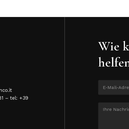
Wie k
helfe
nco.it
81 – tel: +39