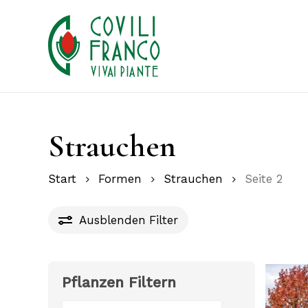
Skip
to
main
content
Strauchen
Start
Formen
Strauchen
Seite 2
Ausblenden
Filter
Pflanzen Filtern