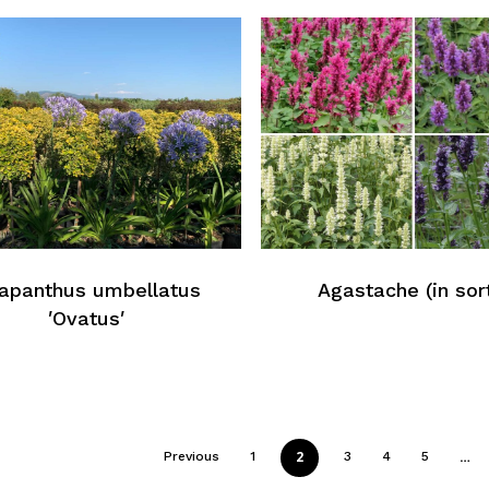
apanthus umbellatus
Agastache (in sor
′Ovatus′
2
…
Previous
1
3
4
5