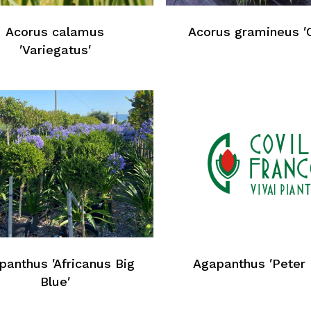
Acorus calamus
Acorus gramineus ′
′Variegatus′
K
panthus ′Africanus Big
Agapanthus ′Peter 
Blue′