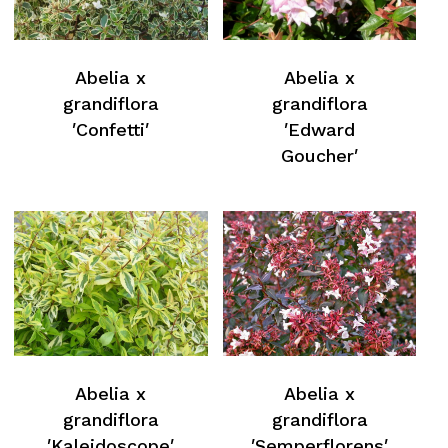
Abelia x
Abelia x
grandiflora
grandiflora
′Confetti′
′Edward
Goucher′
Abelia x
Abelia x
grandiflora
grandiflora
′Kaleidoscope′
′Semperflorens′