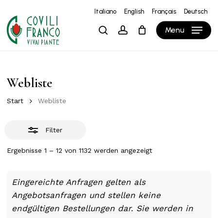
Skip
Italiano
English
Français
Deutsch
to
Close
Close
Warenkorb
Cart
Menu
search
account
main
Filters
content
Webliste
Start
Webliste
Filter
Ergebnisse 1 – 12 von 1132 werden angezeigt
Eingereichte Anfragen gelten als
Angebotsanfragen und stellen keine
endgültigen Bestellungen dar. Sie werden in