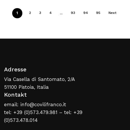
1
…
2
3
4
93
94
95
Next
Adresse
Via Casella di Santomato, 2/A
51100 Pistoia, Italia
Kontakt
email: info@covilifranco.it
tel: +39 (0)573.479.981 – tel: +39
(0)573.478.014