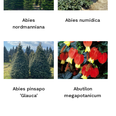
Kein Produkt im Warenkorb
Zurück Zur Webliste
Abies
Abies numidica
nordmanniana
Abies pinsapo
Abutilon
′Glauca′
megapotanicum