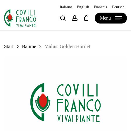
Skip
Italiano
English
Français
Deutsch
to
Warenkorb
Close
Cart
Menu
search
account
main
content
Start
Bäume
Malus ′Golden Hornet′