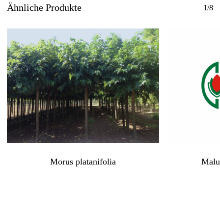
Ähnliche Produkte
1/8
Morus platanifolia
Malu
Kein Produkt im Warenkorb
Zurück Zur Webliste