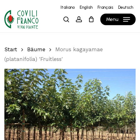
Skip
Italiano
English
Français
Deutsch
to
Close
Warenkorb
Cart
Menu
search
account
main
content
Start
Bäume
Morus kagayamae
(platanifolia) ′Fruitless′