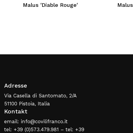
Malus ′Diable Rouge′
Malus
Kein Produkt im Warenkorb
Zurück Zur Webliste
Adresse
Via Casella di Santomato, 2/A
51100 Pistoia, Italia
Kontakt
email: info@covilifranco.it
tel: +39 (0)573.479.981 – tel: +39