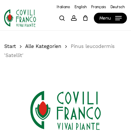
Skip
Italiano
English
Français
Deutsch
to
Close
Warenkorb
Cart
Menu
search
account
main
content
Start
Alle Kategorien
Pinus leucodermis
′Satellit′