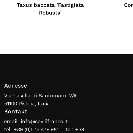
Taxus baccata ′Fastigiata
Cor
Kein Produkt im Warenkorb
Robusta′
Zurück Zur Webliste
Adresse
Via Casella di Santomato, 2/A
51100 Pistoia, Italia
Kontakt
email: info@covilifranco.it
tel: +39 (0)573.479.981 – tel: +39