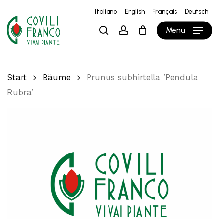
Skip
Italiano
English
Français
Deutsch
to
Close
Warenkorb
Cart
Menu
search
account
main
content
Start
Bäume
Prunus subhirtella ′Pendula
Rubra′