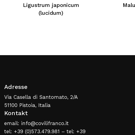
Ligustrum japonicum
Malu
Kein Produkt im Warenkorb
(lucidum)
Zurück Zur Webliste
Adresse
Via Casella di Santomato, 2/A
51100 Pistoia, Italia
Kontakt
email: info@covilifranco.it
tel: +39 (0)573.479.981 – tel: +39