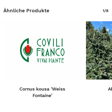
Ähnliche Produkte
1/8
Cornus kousa ′Weiss
A
Fontaine′
Kein Produkt im Warenkorb