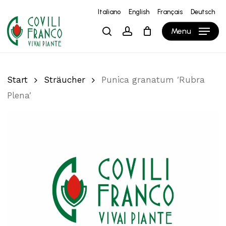
Skip
Italiano
English
Français
Deutsch
to
Close
Warenkorb
Cart
Menu
search
account
main
content
Start
Sträucher
Punica granatum ′Rubra
Plena′