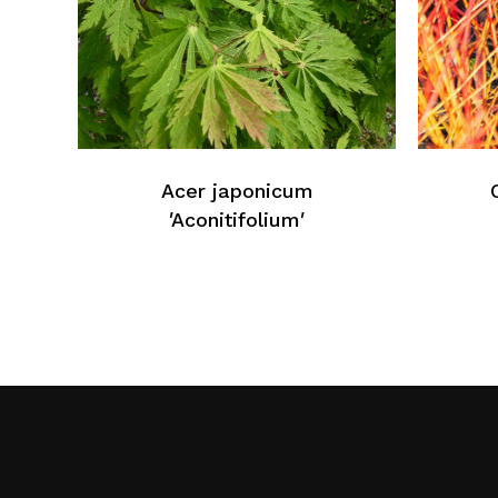
Acer japonicum
′Aconitifolium′