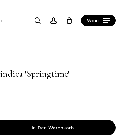
Close
b
Cart
search
account
h
Menu
indica ′Springtime′
In Den Warenkorb