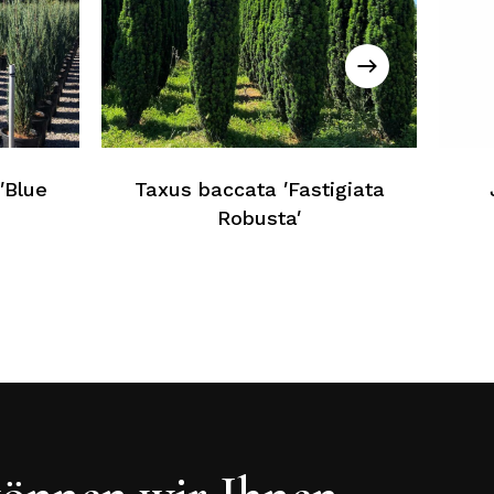
ein Produkt im Warenkorb
Zurück Zur Webliste
′Blue
Taxus baccata ′Fastigiata
Robusta′
önnen wir Ihnen