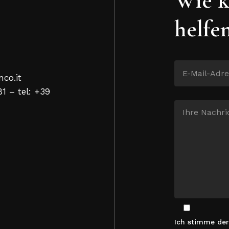
helfe
nco.it
81 – tel: +39
Ich stimme de