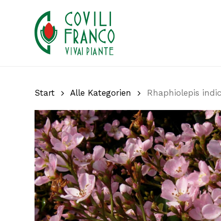
Skip
to
main
content
Start
Alle Kategorien
Rhaphiolepis indic