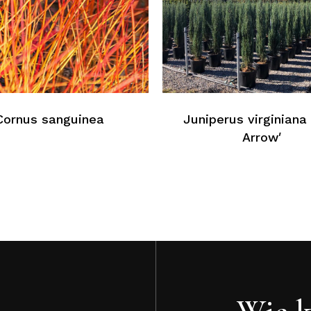
K
Cornus sanguinea
Juniperus virginiana 
Arrow′
Wie k