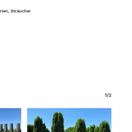
rien
,
Sträucher
1/2