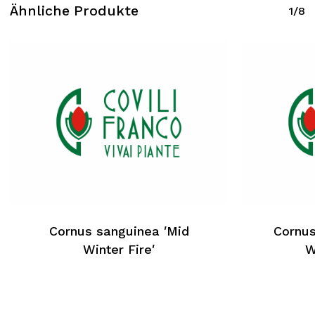
Ähnliche Produkte
1/8
Cornus sanguinea ′Mid
Cornus
Winter Fire′
W
Kein Produkt im Warenkorb