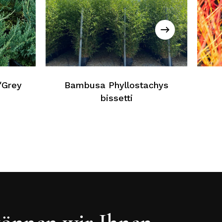
ein Produkt im Warenkorb
Zurück Zur Webliste
′Grey
Bambusa Phyllostachys
bissetti
önnen wir Ihnen