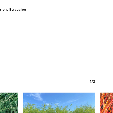
rien
,
Sträucher
1/2