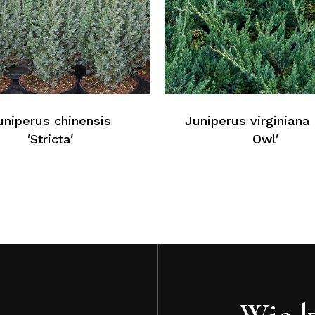
K
uniperus chinensis
Juniperus virginiana 
′Stricta′
Owl′
Wie k