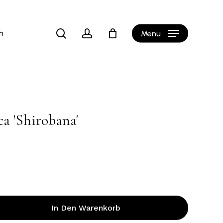
Close
b
Cart
search
account
h
Menu
ca ′Shirobana′
In Den Warenkorb