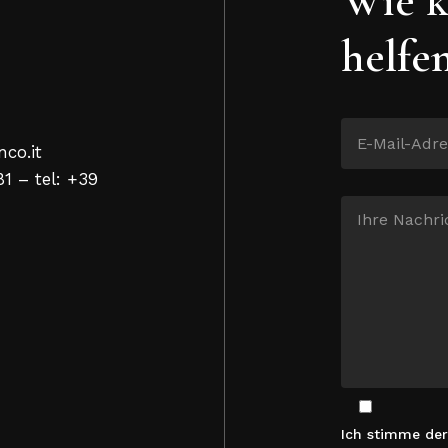
helfe
nco.it
81 – tel: +39
Ich stimme de