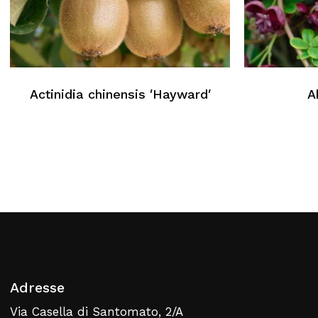
Kein Produkt im Warenkorb
Actinidia chinensis ′Hayward′
A
Zurück Zur Webliste
Adresse
Via Casella di Santomato, 2/A