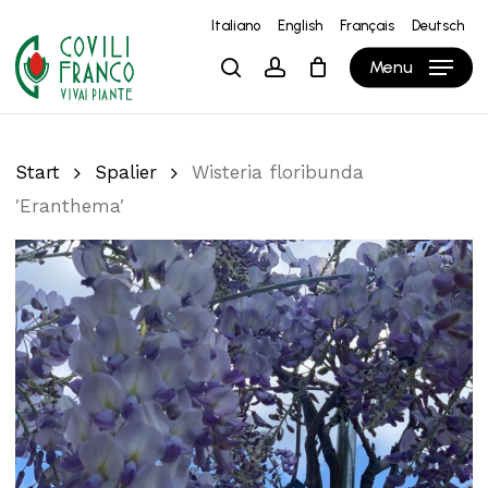
Skip
Italiano
English
Français
Deutsch
to
Close
Warenkorb
Cart
Menu
search
account
main
content
Start
Spalier
Wisteria floribunda
′Eranthema′