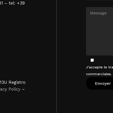
81 – tel: +39
J'accepte le t
commerciales. 
13U Registro
vacy Policy
–
Voir