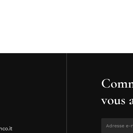
Comm
vous 
nco.it