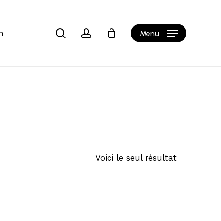
Close
Cart
search
account
h
Menu
Voici le seul résultat