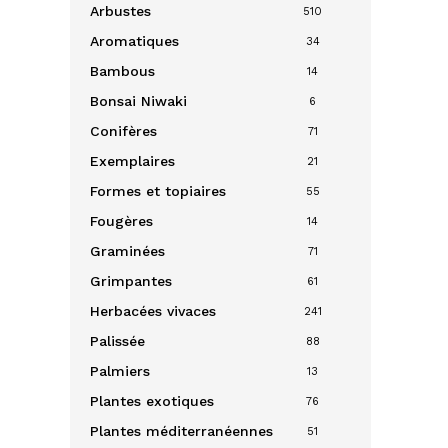
Arbustes
510
Aromatiques
34
Bambous
14
Bonsai
Niwaki
6
Conifères
71
Exemplaires
21
Formes et topiaires
55
Fougères
14
Graminées
71
Grimpantes
61
Herbacées vivaces
241
Palissée
88
Palmiers
13
Plantes exotiques
76
Plantes méditerranéennes
51