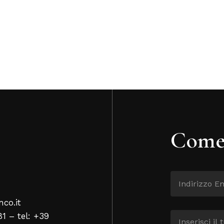
Come 
nco.it
81 – tel: +39