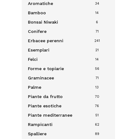
Aromatiche
34
Bamboo
14
Bonsai
Niwaki
6
Conifere
71
Erbacee perenni
241
Esemplari
21
Felci
14
Forme e topiarie
56
Graminacee
71
Palme
13
Piante da frutto
70
Piante esotiche
76
Piante mediterranee
51
Rampicanti
62
Spalliere
89