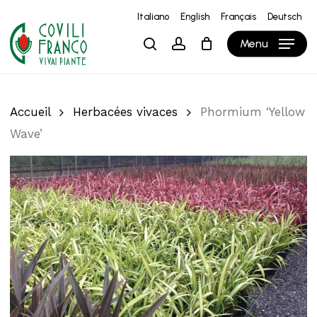
Skip
Italiano
English
Français
Deutsch
to
Close
Panier
Cart
Menu
search
account
main
content
Accueil
Herbacées vivaces
Phormium ‘Yellow
Wave’