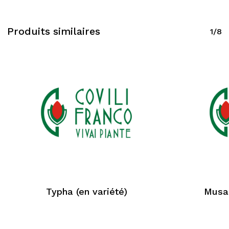
Produits similaires
1/8
Typha (en variété)
Musa 
Aucun produit dans le
panier