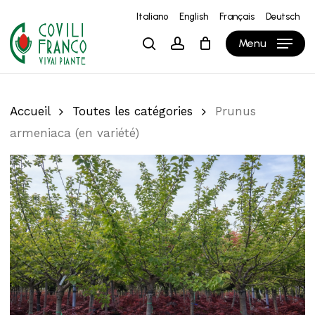
Skip
Italiano
English
Français
Deutsch
to
Close
Panier
Cart
Menu
search
account
main
content
Accueil
Toutes les catégories
Prunus
armeniaca (en variété)