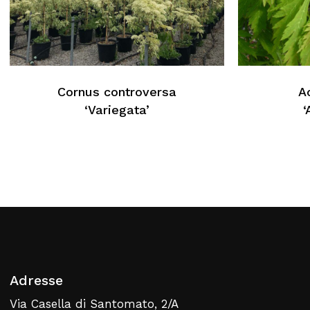
Aucun produit dans le
panier
Cornus controversa
A
Retour À La Liste
‘Variegata’
‘
Web
Adresse
Via Casella di Santomato, 2/A